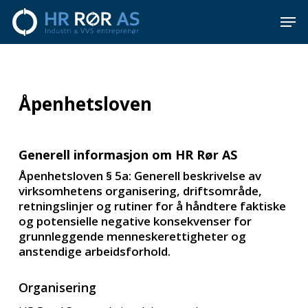
Skip
Men
to
main
Close
content
Menu
Åpenhetsloven
Generell informasjon om HR Rør AS
Åpenhetsloven § 5a: Generell beskrivelse av
virksomhetens organisering, driftsområde,
retningslinjer og rutiner for å håndtere faktiske
og potensielle negative konsekvenser for
grunnleggende menneskerettigheter og
anstendige arbeidsforhold.
Organisering