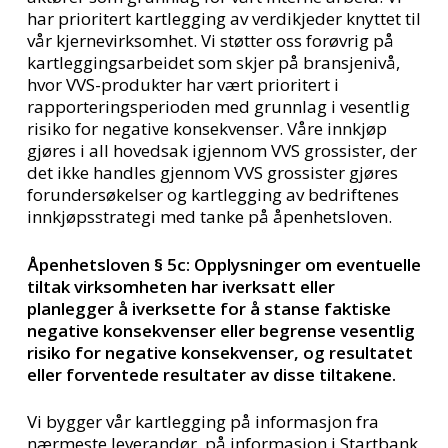
har prioritert kartlegging av verdikjeder knyttet til
vår kjernevirksomhet. Vi støtter oss forøvrig på
kartleggingsarbeidet som skjer på bransjenivå,
hvor VVS-produkter har vært prioritert i
rapporteringsperioden med grunnlag i vesentlig
risiko for negative konsekvenser. Våre innkjøp
gjøres i all hovedsak igjennom VVS grossister, der
det ikke handles gjennom VVS grossister gjøres
forundersøkelser og kartlegging av bedriftenes
innkjøpsstrategi med tanke på åpenhetsloven.
Åpenhetsloven § 5c: Opplysninger om eventuelle
tiltak virksomheten har iverksatt eller
planlegger å iverksette for å stanse faktiske
negative konsekvenser eller begrense vesentlig
risiko for negative konsekvenser, og resultatet
eller forventede resultater av disse tiltakene.
Vi bygger vår kartlegging på informasjon fra
nærmeste leverandør, på informasjon i Startbank